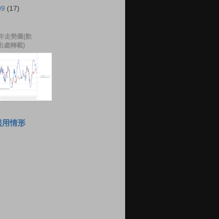
09
(17)
年走勢圖(歡
出處轉載)
濫用情形