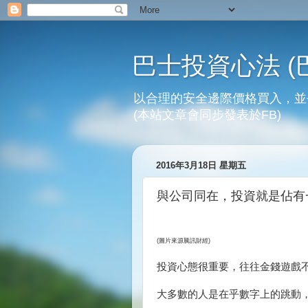
巴士投資心法 (
以合理的安全邊際價格買入，並
(本站文章會同步發表於FB)
2016年3月18日 星期五
與公司同在，投資就是佔有
(圖片來源騰訊財經)
投資心態很重要，往往金錢遊戲
大多數的人是在乎數字上的跳動