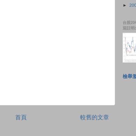
►
20
台股20
迎註明
檢舉
首頁
較舊的文章