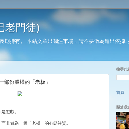
巴老門徒)
長期持有。 本站文章只關注市場，請不要做為進出依據,
搜尋此
一部份股權的「老板」
首頁
關於我
不是遊戲。
，而非做為一個「老板」的心態注資。