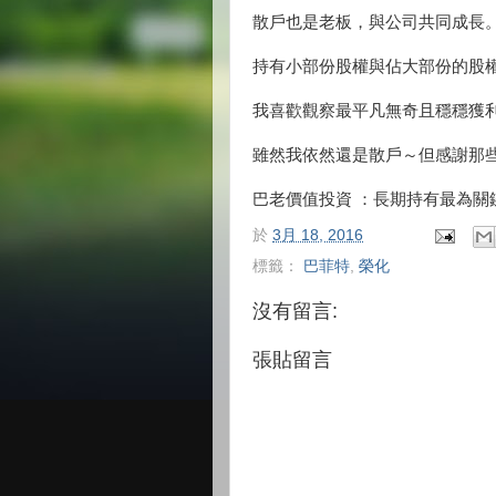
散戶也是老板，與公司共同成長
持有小部份股權與佔大部份的股
我喜歡觀察最平凡無奇且穩穩獲
雖然我依然還是散戶～但感謝那
巴老價值投資 ：長期持有最為關
於
3月 18, 2016
標籤：
巴菲特
,
榮化
沒有留言:
張貼留言