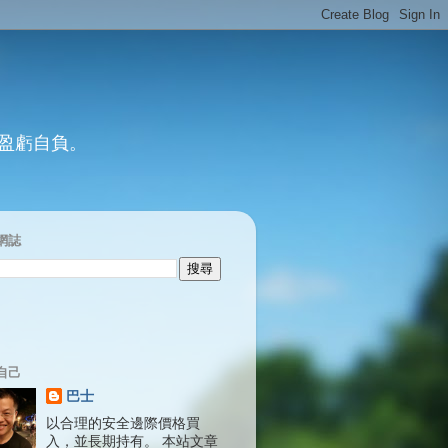
 盈虧自負。
網誌
自己
巴士
以合理的安全邊際價格買
入，並長期持有。 本站文章