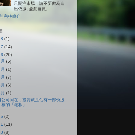
只關注市場，請不要做為進
出依據, 盈虧自負。
的完整簡介
檔
18
(1)
17
(14)
16
(20)
7月
(5)
6月
(1)
5月
(7)
4月
(6)
3月
(1)
與公司同在，投資就是佔有一部份股
權的「老板」
15
(2)
11
(11)
10
(8)