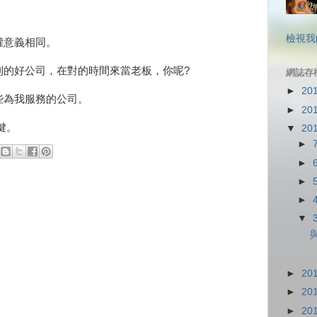
。
檢視我
權意義相同。
利的好公司，在對的時間來當老板，你呢?
網誌存
►
20
些為我服務的公司。
►
20
鍵。
▼
20
►
►
►
►
▼
►
20
►
20
►
20