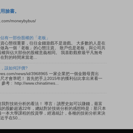
使用臉書。
.com/moneybybus/
是佔有一部份股權的「老板」
 投資心態很重要，往往金錢遊戲不是遊戲。 大多數的人是在
做為一個「老板」的心態注資。 散戶也是老板，與公司共
股權與佔大部份的股權意義相同。 我喜歡觀察最平凡無奇
對的時間來當老...
，該如何評價?
s.cnyes.com/news/id/3968965 一家企業把一個金雞母賣出
尺才會準吧！ 首先把手上2015年的獲利佔比拿出來看一
http://www.chinatimes...
說我對技術分析的看法！ 導言：讀歷史如可以賺錢，最富
我的股齡超過22年，總結對於技術分析的感想時是：那只本
過一本大學課程的投資學，經過統計，各種的技術分析來決
乎在50...