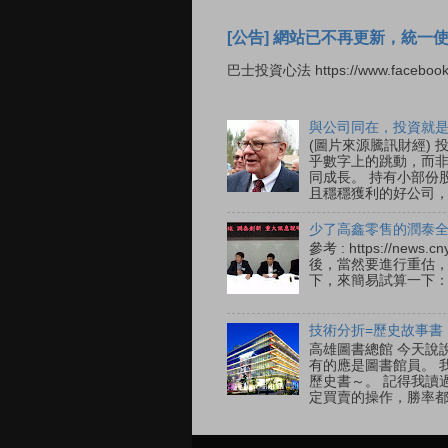
[公告] 網站已不再更新，統一
巴士投資心法 https://www.facebook
與公司同在，投資就
(圖片來源騰訊財經)
乎數字上的跳動，而非
同成長。 持有小部份
且穩穩獲利的好公司，在
少了高鑫零售的潤泰全
參考 : https://new
後，當然要進行重估，
下，來簡易試算一下： 參考 : 
技術分折=歷史故事書
高雄圖書總館 今天說
有的應是圖書館員。 
歷史書～。 記得我讀
定買賣的操作，勝率都近