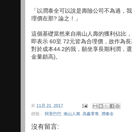
「以潤泰全可以說是壽險公司不為過，我大
理價在那? 論之！」
這個基礎當然來自南山人壽的獲利佔比，故
即表示 60至 72元皆為合理價，故作
對於成本44.2的我，願坐享長期利潤，
金量頗高)。
於
11月 21, 2017
標籤：
阿里巴巴
,
南山人壽
,
高鑫零售
,
潤泰全
沒有留言: