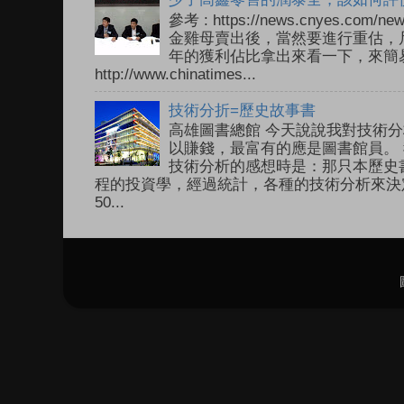
參考 : https://news.cnyes.com
金雞母賣出後，當然要進行重估，尺
年的獲利佔比拿出來看一下，來簡易
http://www.chinatimes...
技術分折=歷史故事書
高雄圖書總館 今天說說我對技術分
以賺錢，最富有的應是圖書館員。 
技術分析的感想時是：那只本歷史
程的投資學，經過統計，各種的技術分析來決
50...