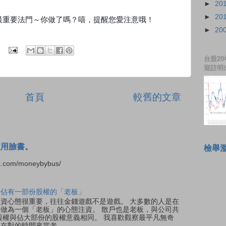
►
20
►
20
最重要法門～你做了嗎？嘻，提醒您愛注意哦！
►
20
台股20
迎註明
首頁
較舊的文章
使用臉書。
檢舉
.com/moneybybus/
是佔有一部份股權的「老板」
 投資心態很重要，往往金錢遊戲不是遊戲。 大多數的人是在
做為一個「老板」的心態注資。 散戶也是老板，與公司共
股權與佔大部份的股權意義相同。 我喜歡觀察最平凡無奇
對的時間來當老...