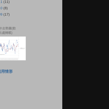
11
(11)
10
(8)
09
(17)
年走勢圖(歡
出處轉載)
濫用情形