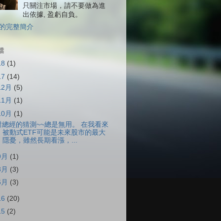
只關注市場，請不要做為進
出依據, 盈虧自負。
的完整簡介
檔
18
(1)
17
(14)
12月
(5)
11月
(1)
10月
(1)
對總經的猜測~~總是無用。 在我看來
被動式ETF可能是未來股市的最大
隱憂，雖然長期看漲，...
9月
(1)
8月
(3)
6月
(3)
16
(20)
15
(2)