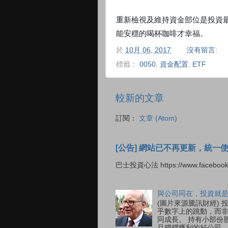
重新檢視及維持資金部位是投資
能安穩的喝杯咖啡才幸福。
於
10月 06, 2017
沒有留言:
標籤：
0050
,
資金配置
,
ETF
較新的文章
訂閱：
文章 (Atom)
[公告] 網站已不再更新，統一
巴士投資心法 https://www.facebook
與公司同在，投資就
(圖片來源騰訊財經)
乎數字上的跳動，而非
同成長。 持有小部份
且穩穩獲利的好公司，在