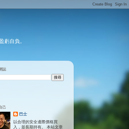
 盈虧自負。
網誌
自己
巴士
以合理的安全邊際價格買
入，並長期持有。 本站文章