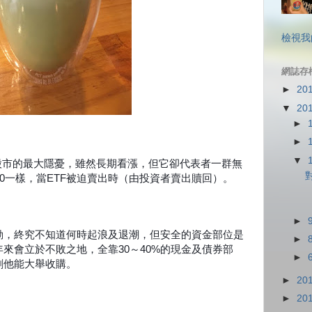
檢視我
網誌存
►
20
▼
20
►
►
▼
股市的最大隱憂，雖然長期看漲，但它卻代表者一群無
50一樣，當ETF被迫賣出時（由投資者賣出贖回）。
►
動，終究不知道何時起浪及退潮，但安全的資金部位是
►
來會立於不敗之地，全靠30～40%的現金及債券部
►
剩他能大舉收購。
►
20
►
20