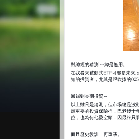
對總經的猜測~~總是無用。
在我看來被動式ETF可能是未來
知的投資者，尤其是跟吹捧的00
回歸到長期投資～
以上雖只是猜測，但市場總是波
最重要的投資保險桿，巴老幾十年
位，也為何他愛空頭，因最終只
而且歷史教訓一再重演。