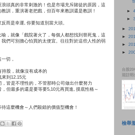
逐浪頭真的非常刺激的！也是市場充斥賭徒的原因，這
的教訓，重演著老把戲，但百年來教訓還是教訓！
►
►
反而是幸運, 你要知道別當大頭。
►
20
比喻，就像「戲院著火了，每個人都想找到替死鬼，這
►
20
，我們可別擔心怕買的太便宜。往往對於這些人性的弱
►
20
。
►
20
這一切，
台股20
所有持股，就像沒有成本的
迎註明
來到12.15元
一切，皆是不理性的，不管那時公司做出什麼努力
音，但最多的還是要等要5,10元再買進, 摸底性格～
等待這麼機會～人們殺錯的價值型機會！
檢舉