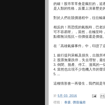
的確！股市常常會是瘋狂的，追
是人類的性格，反覆上演著歷史
對於人們在競價過程中，往往輸家
相反的！而恐慌的氣氛時，巴老
可不容易呀」，當然，在極至時
點都無法抵抗～但價值還是價值
在「高雄氣爆事件」中，印證了
1. 銀行提列呆帳及損失，出脫
2. 股票無量跌停，失去理智，最低
3. 倒閉、脫產、停工、漫罵的
4. 當然也出現不少危機入市的聲
5. ...
這種情形會一再發生，我們就是
於
5月 03, 2016
標籤：
泰森
,
價值偏差