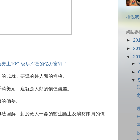
檢視我
網誌存
►
20
►
20
▼
20
史上10个极尽挥霍的亿万富翁！
►
►
上的成就，要講的是人類的性格。
▼
千萬美元，這就是人類的價值偏差。
值的偏差。
無法理解，對於救人一命的醫生護士及消防隊員的價
」