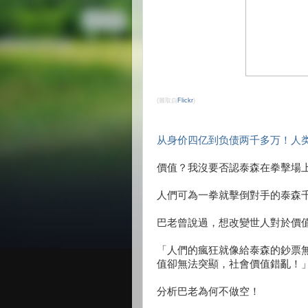
(圖取自
Flickr
)
从身价四亿到负债两千多万！人类
價值？我沒要否認泰森在拳擊場
人們可為一拳就擊倒對手的泰森
巴老曾說過，想改變世人對於價
「人們的瘋狂就像給泰森的鈔票
值卻無法突顯，社會價值錯亂！
分析巴老為何不做空！