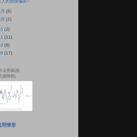
世人的價值偏差~
4月
(6)
3月
(1)
15
(2)
11
(11)
10
(8)
09
(17)
年走勢圖(歡
出處轉載)
濫用情形