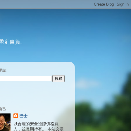
 盈虧自負。
網誌
自己
巴士
以合理的安全邊際價格買
入，並長期持有。 本站文章