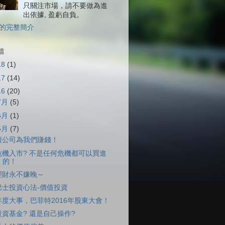
只關注市場，請不要做為進
出依據, 盈虧自負。
的完整簡介
檔
18
(1)
17
(14)
16
(20)
7月
(5)
6月
(1)
5月
(7)
讓公司為我們賺錢！
危機入市? 不是任何危機都可以買進
的！
理財永不嫌晚～
巴士投資心法-價值投資
年度大事，巴菲特2016年股東大會！
投資基金? 還是自己操作?