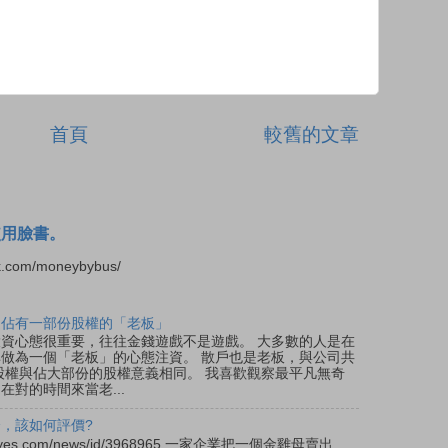
首頁
較舊的文章
使用臉書。
.com/moneybybus/
是佔有一部份股權的「老板」
 投資心態很重要，往往金錢遊戲不是遊戲。 大多數的人是在
做為一個「老板」的心態注資。 散戶也是老板，與公司共
股權與佔大部份的股權意義相同。 我喜歡觀察最平凡無奇
對的時間來當老...
，該如何評價?
s.cnyes.com/news/id/3968965 一家企業把一個金雞母賣出