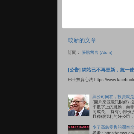
較新的文章
訂閱：
張貼留言 (Atom)
[公告] 網站已不再更新，統一
巴士投資心法 https://www.facebook
與公司同在，投資就
(圖片來源騰訊財經)
乎數字上的跳動，而非
同成長。 持有小部份
且穩穩獲利的好公司，在
少了高鑫零售的潤泰全
參考 : https://new