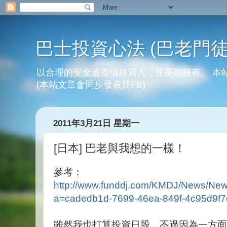
巴士投資心法 (巴老門徒
以合理的安全邊際價格買入，並長期持有。 本
(本站文章會同步發表於FB)
2011年3月21日 星期一
[日本] 巴老與我想的一樣！
參考：
http://www.funddj.com/KMDJ/News/Ne
a=cadedb1d-7699-46ea-849f-4c95d9f
雖然我也打算投資日股，不過因為一方面