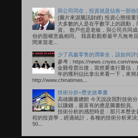
與公司同在，投資就是佔有一部份
(圖片來源騰訊財經) 投資心態很
大多數的人是在乎數字上的跳動，
資。 散戶也是老板，與公司共同成
份的股權意義相同。 我喜歡觀察最平凡無奇
間來當老...
少了高鑫零售的潤泰全，該如何評
參考 : https://news.cnyes.com
金雞母賣出後，當然要進行重估，尺
年的獲利佔比拿出來看一下，來簡易
http://www.chinatimes...
技術分折=歷史故事書
高雄圖書總館 今天說說我對技術分
以賺錢，最富有的應是圖書館員。 
技術分析的感想時是：那只本歷史
程的投資學，經過統計，各種的技術分析來決
50...