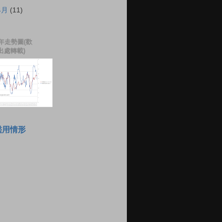
4月
(11)
年走勢圖(歡
出處轉載)
濫用情形