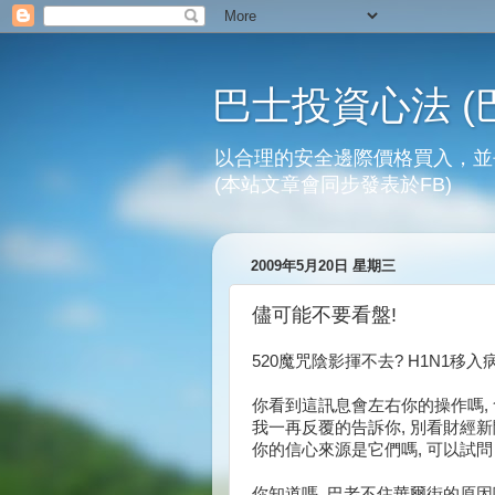
巴士投資心法 (
以合理的安全邊際價格買入，並
(本站文章會同步發表於FB)
2009年5月20日 星期三
儘可能不要看盤!
520魔咒陰影揮不去? H1N1移入
你看到這訊息會左右你的操作嗎,
我一再反覆的告訴你, 別看財經新
你的信心來源是它們嗎, 可以試
你知道嗎, 巴老不住華爾街的原因