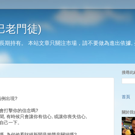
巴老門徒)
長期持有。 本站文章只關注市場，請不要做為進出依據,
搜尋此
首頁
病例出現?
 會打擊你的信念嗎?
關於我
聞, 有時候只會讓你有信心, 或讓你喪失信心,
問自己一下。
嗎, 為何他看財經新聞是把聲音關掉嗎?