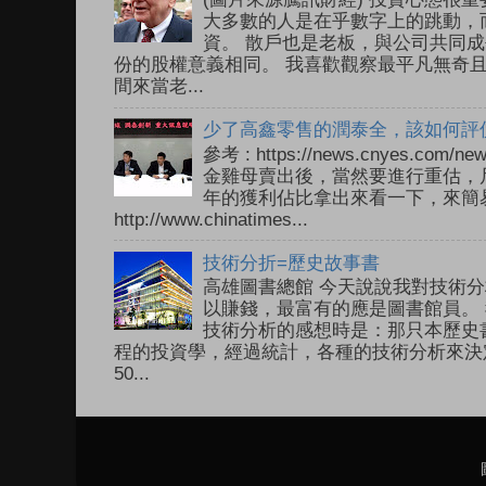
大多數的人是在乎數字上的跳動，
資。 散戶也是老板，與公司共同成
份的股權意義相同。 我喜歡觀察最平凡無奇
間來當老...
少了高鑫零售的潤泰全，該如何評
參考 : https://news.cnyes.com
金雞母賣出後，當然要進行重估，尺
年的獲利佔比拿出來看一下，來簡易
http://www.chinatimes...
技術分折=歷史故事書
高雄圖書總館 今天說說我對技術分
以賺錢，最富有的應是圖書館員。 
技術分析的感想時是：那只本歷史
程的投資學，經過統計，各種的技術分析來決
50...