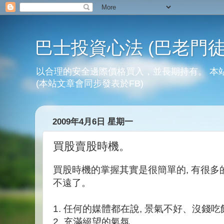
巴士投資心法 (巴老門徒
以合理的安全邊際價格買入，並長期持有。 本
(本站文章會同步發表於FB)
2009年4月6日 星期一
買股賣股時機。
買股時機的掌握其實是很簡單的, 有很多的
不遠了。
1. 任何的媒體都在說, 景氣不好、沒錢吃
2. 充滿絕望的氣氛。